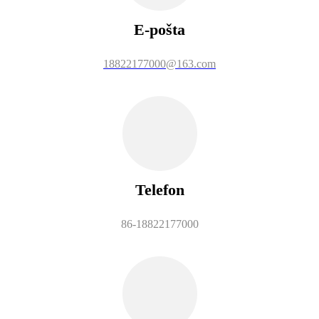
E-pošta
18822177000@163.com
Telefon
86-18822177000