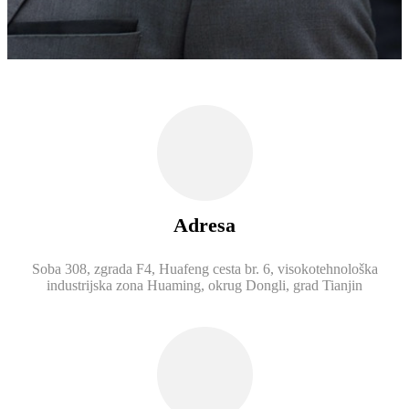
Adresa
Soba 308, zgrada F4, Huafeng cesta br. 6, visokotehnološka
industrijska zona Huaming, okrug Dongli, grad Tianjin