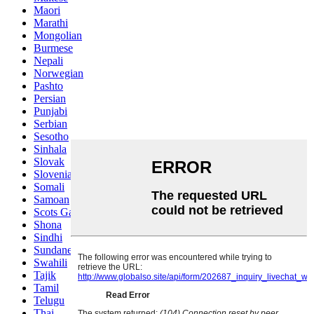
Maori
Marathi
Mongolian
Burmese
Nepali
Norwegian
Pashto
Persian
Punjabi
Serbian
Sesotho
Sinhala
Slovak
Slovenian
Somali
Samoan
Scots Gaelic
Shona
Sindhi
Sundanese
Swahili
Tajik
Tamil
Telugu
Thai