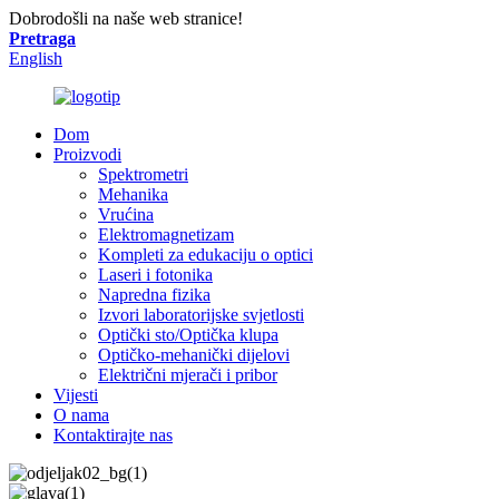
Dobrodošli na naše web stranice!
Pretraga
English
Dom
Proizvodi
Spektrometri
Mehanika
Vrućina
Elektromagnetizam
Kompleti za edukaciju o optici
Laseri i fotonika
Napredna fizika
Izvori laboratorijske svjetlosti
Optički sto/Optička klupa
Optičko-mehanički dijelovi
Električni mjerači i pribor
Vijesti
O nama
Kontaktirajte nas