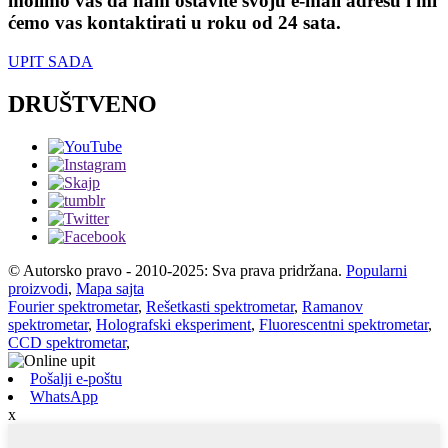
molimo vas da nam ostavite svoju e-mail adresu i mi
ćemo vas kontaktirati u roku od 24 sata.
UPIT SADA
DRUŠTVENO
© Autorsko pravo - 2010-2025: Sva prava pridržana.
Popularni
proizvodi
,
Mapa sajta
Fourier spektrometar
,
Rešetkasti spektrometar
,
Ramanov
spektrometar
,
Holografski eksperiment
,
Fluorescentni spektrometar
,
CCD spektrometar
,
Pošalji e-poštu
WhatsApp
x