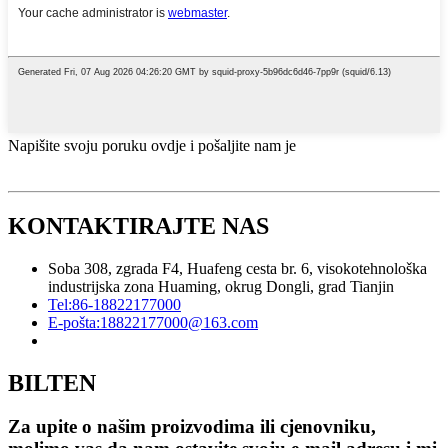
Napišite svoju poruku ovdje i pošaljite nam je
KONTAKTIRAJTE NAS
Soba 308, zgrada F4, Huafeng cesta br. 6, visokotehnološka
industrijska zona Huaming, okrug Dongli, grad Tianjin
Tel:
86-18822177000
E-pošta:
18822177000@163.com
BILTEN
Za upite o našim proizvodima ili cjenovniku,