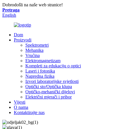
Dobrodošli na naše web stranice!
Pretraga
English
Dom
Proizvodi
Spektrometri
Mehanika
Vrućina
Elektromagnetizam
Kompleti za edukaciju o optici
Laseri i fotonika
Napredna fizika
Izvori laboratorijske svjetlosti
Optički sto/Optička klupa
Optičko-mehanički dijelovi
Električni mjerači i pribor
Vijesti
O nama
Kontaktirajte nas