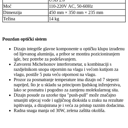
Moć
110-220V AC, 50-60Hz
Dimenzija
450 mm × 350 mm × 235 mm
Težina
14 kg
Pouzdan optički sistem
Dizajn integriše glavne komponente u optičku klupu izrađenu
od lijevanog aluminija, a pribor se montira pozicioniranjem
igle, bez potrebe za podešavanjem.
Zatvoreni Michelsonov interferometar, u kombinaciji s
razdjelnikom snopa otpornim na vlagu i većom kutijom za
vlagu, postiže 5 puta veću otpornost na vlagu.
Prozor za posmatranje temperature ima dizajn od 7 stepeni
naprijed, što je u skladu sa principom ljudskog inženjerstva,
lako se posmatra i pogodno za zamjenu molekularnog sita.
Dizajn posude za uzorke tipa "push-pull" može značajno
smanjiti utjecaj vode i ugljičnog dioksida u zraku na rezultate
ispitivanja, a dizajnirana je i veća za pristup raznim dodacima.
Radna snaga manja od 30W, zelena zaštita okoliša.