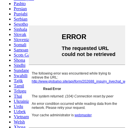
Pashto
Persian
Punjabi
Serbian
Sesotho
Sinhala
Slovak
Slovenian
Somali
Samoan
Scots Gaelic
Shona
Sindhi
Sundanese
Swahili
Tajik
Tamil
Telugu
Thai
Ukrainian
Urdu
Uzbek
Vietnamese
Welsh
Xhosa