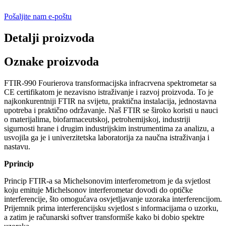
Pošaljite nam e-poštu
Detalji proizvoda
Oznake proizvoda
FTIR-990 Fourierova transformacijska infracrvena spektrometar sa
CE certifikatom je nezavisno istraživanje i razvoj proizvoda. To je
najkonkurentniji FTIR na svijetu, praktična instalacija, jednostavna
upotreba i praktično održavanje. Naš FTIR se široko koristi u nauci
o materijalima, biofarmaceutskoj, petrohemijskoj, industriji
sigurnosti hrane i drugim industrijskim instrumentima za analizu, a
usvojila ga je i univerzitetska laboratorija za naučna istraživanja i
nastavu.
P
princip
Princip FTIR-a sa Michelsonovim interferometrom je da svjetlost
koju emituje Michelsonov interferometar dovodi do optičke
interferencije, što omogućava osvjetljavanje uzoraka interferencijom.
Prijemnik prima interferencijsku svjetlost s informacijama o uzorku,
a zatim je računarski softver transformiše kako bi dobio spektre