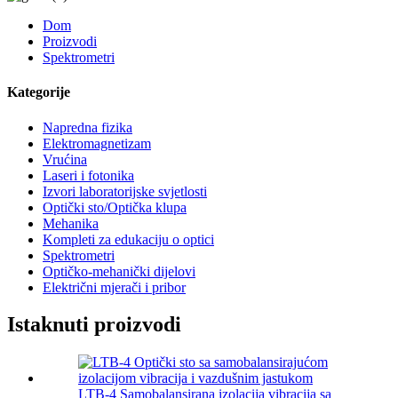
Dom
Proizvodi
Spektrometri
Kategorije
Napredna fizika
Elektromagnetizam
Vrućina
Laseri i fotonika
Izvori laboratorijske svjetlosti
Optički sto/Optička klupa
Mehanika
Kompleti za edukaciju o optici
Spektrometri
Optičko-mehanički dijelovi
Električni mjerači i pribor
Istaknuti proizvodi
LTB-4 Samobalansirana izolacija vibracija sa