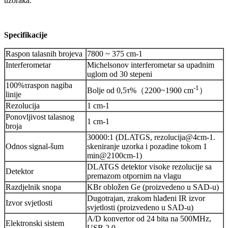
uzoraka.
Specifikacije
Raspon talasnih brojeva
7800 ~ 375 cm-1
Interferometar
Michelsonov interferometar sa upadnim
uglom od 30 stepeni
100%
τ
raspon nagiba
-1
Bolje od 0,5τ%（2200~1900 cm
）
linije
Rezolucija
1 cm-1
Ponovljivost talasnog
1 cm-1
broja
30000:1 (DLATGS, rezolucija@4cm-1.
Odnos signal-šum
skeniranje uzorka i pozadine tokom 1
min@2100cm-1)
DLATGS detektor visoke rezolucije sa
Detektor
premazom otpornim na vlagu
Razdjelnik snopa
KBr obložen Ge (proizvedeno u SAD-u)
Dugotrajan, zrakom hlađeni IR izvor
Izvor svjetlosti
svjetlosti (proizvedeno u SAD-u)
A/D konvertor od 24 bita na 500MHz,
Elektronski sistem
USB 2.0