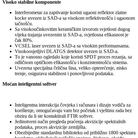
Visoko stabilne komponente
Interferometar za zaptivanje koristi ugaoni reflektor zlatne
kocke uvezen iz SAD-a sa visokom reflektivnošću i ugaonom
tačnošću.
Sa visokoučinkovitim keramičkim izvorom svjetlosti dugog
vijeka trajanja uvezenim iz SAD-a, svjetlosna efikasnost je
čak 80%.
VCSEL laser uvezen iz SAD-a sa visokim performansama.
Visokoosjetljivi DLATGS detektor uvezen iz SAD-a.
To je vanosno ogledalo koje koristi SPDT proces rezanja, sa
odličnom optičkom efikasnošću i konzistentnošću sistema.
Uvezena specijalna čelična šina, veliko opterećenje, nisko
trenje, osigurava stabilnost i ponovljivost podataka.
Moćan inteligentni softver
Inteligentna interakcija čovjeka i računara i dizajn vodiča za
korištenje, omogućavaju vam brz početak i vještinu rada bez
obzira da li ste kontaktirali FTIR softver.
Jedinstveni način pregleda praćenja akvizicije spektralnih
podataka, proces akvizicije zemljišta.
Obezbijedite standardnu ​​biblioteku od približno 1800 spektara