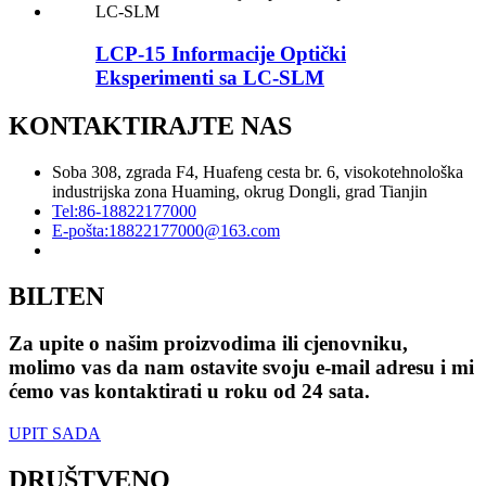
LCP-15 Informacije Optički
Eksperimenti sa LC-SLM
KONTAKTIRAJTE NAS
Soba 308, zgrada F4, Huafeng cesta br. 6, visokotehnološka
industrijska zona Huaming, okrug Dongli, grad Tianjin
Tel:
86-18822177000
E-pošta:
18822177000@163.com
BILTEN
Za upite o našim proizvodima ili cjenovniku,
molimo vas da nam ostavite svoju e-mail adresu i mi
ćemo vas kontaktirati u roku od 24 sata.
UPIT SADA
DRUŠTVENO