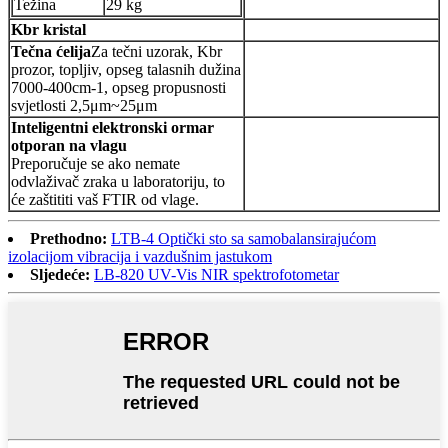
Težina
29 kg
Kbr kristal
Tečna ćelija
Za tečni uzorak, Kbr
prozor, topljiv, opseg talasnih dužina
7000-400cm-1, opseg propusnosti
svjetlosti 2,5μm~25μm
Inteligentni elektronski ormar
otporan na vlagu
Preporučuje se ako nemate
odvlaživač zraka u laboratoriju, to
će zaštititi vaš FTIR od vlage.
Prethodno:
LTB-4 Optički sto sa samobalansirajućom
izolacijom vibracija i vazdušnim jastukom
Sljedeće:
LB-820 UV-Vis NIR spektrofotometar