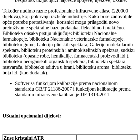
besplatno, uključujući najčešće spojeve, lijekove, okside.
Također nudimo razne profesionalne infracrvene atlase (220000
dijelova), koji pokrivaju različite industrije. Kako bi se zadovoljile
opće potrebe pretraživanja, korisnici mogu prilagoditi novo
pretraživanje spektralne baze podataka, fleksibilno i praktično.
Biblioteka otisaka prstiju uključuje: biblioteku Nacionalne
farmakopeje, biblioteku Nacionalne veterinarske farmakopeje,
biblioteku gume, Galeriju plinskih spektara, Galeriju molekularnih
spektara, biblioteku proteinskih i aminokiselinskih spektara, sudsku
biblioteku (opasne robe, hemikalije, farmaceutski proizvodi itd.),
biblioteku neorganskih organskih spektara, biblioteku spektara
rastvarača, biblioteku aditiva u hrani, biblioteku aroma, biblioteku
boja itd. (kao dodatak).
Softver sa funkcijom kalibracije prema nacionalnom
standardu GB/T 21186-2007 i funkcijom kalibracije prema
standardu infracrvene kalibracije JJF 1319-2011.
U
Sualni opcionalni dijelovi:
Znse kristalni ATR