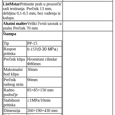
List
M
star
Pritisnite prah u prozorčić
radi testiranja. Prečnik 13 mm,
debljina 0,1-0,5 mm, bez vađenja iz
kalupa.
Ahatni malter
Veliki čvrsti uzorak u
prahu Prečnik 70 mm
Štampa
Tip
PP-15
Raspon
0-15T
(
0-30 MPa
）
pritiska
Prečnik klipa
Hromirani cilindar
Φ80mm
Maksimalni
30mm
hod klipa
Prečnik
90mm
radnog stola
Radno
85×85×150 mm
područje
Stabilnost
≤1MPa/10min
pritiska
Dimenzija
260×190×430 mm